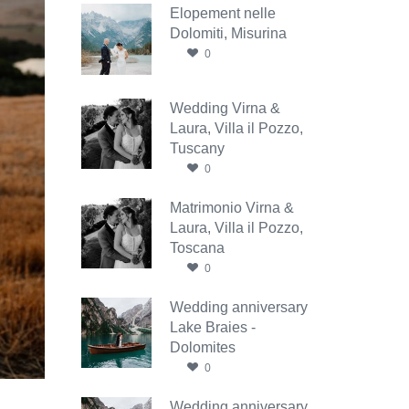
Elopement nelle
Dolomiti, Misurina
0
Wedding Virna &
Laura, Villa il Pozzo,
Tuscany
0
Matrimonio Virna &
Laura, Villa il Pozzo,
Toscana
0
Wedding anniversary
Lake Braies -
Dolomites
0
Wedding anniversary