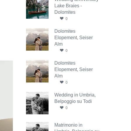
Lake Braies -
Dolomites
0
Dolomites
Elopement, Seiser
Alm
0
Dolomites
Elopement, Seiser
Alm
0
Wedding in Umbria,
Belpoggio su Todi
0
Matrimonio in