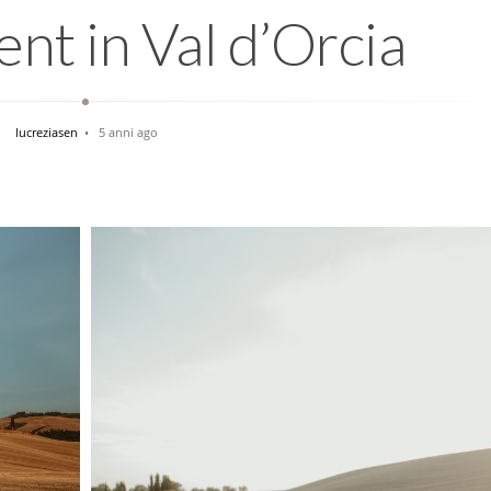
t in Val d’Orcia
lucreziasen
5 anni ago