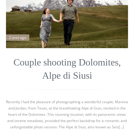
2 anni ago
Couple shooting Dolomites,
Alpe di Siusi
Recently I had the pleasure of photographing a wonderful couple, Marena
and Jordan, from Texas, at the breathtaking Alpe di Siusi, nestled in the
heart of the Dolomites. This stunning location, with its panoramic views
and serene meadows, provided the perfect backdrop for a romantic and
unforgettable photo session. The Alpe di Siusi, also known as Seis[...]