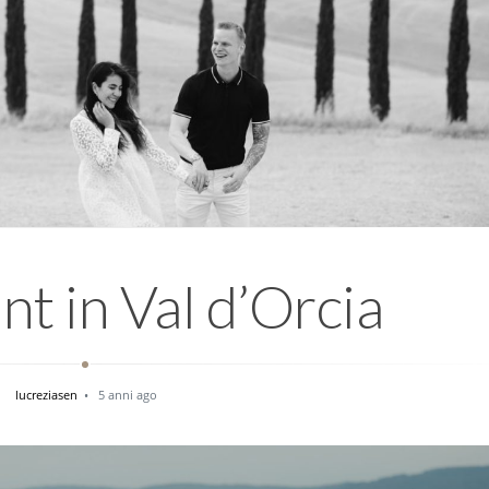
t in Val d’Orcia
lucreziasen
5 anni ago