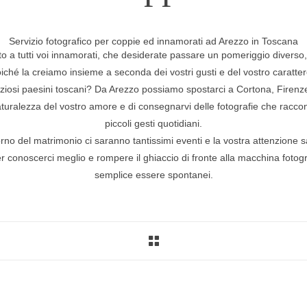
Servizio fotografico per coppie ed innamorati ad Arezzo in Toscana
to a tutti voi innamorati, che desiderate passare un pomeriggio diverso,
oiché la creiamo insieme a seconda dei vostri gusti e del vostro caratt
raziosi paesini toscani? Da Arezzo possiamo spostarci a Cortona, Firenze
uralezza del vostro amore e di consegnarvi delle fotografie che raccontan
piccoli gesti quotidiani.
 giorno del matrimonio ci saranno tantissimi eventi e la vostra attenzione
r conoscerci meglio e rompere il ghiaccio di fronte alla macchina fotogr
semplice essere spontanei.