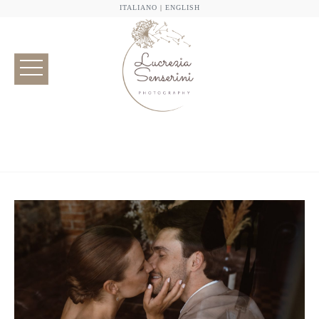
ITALIANO
|
ENGLISH