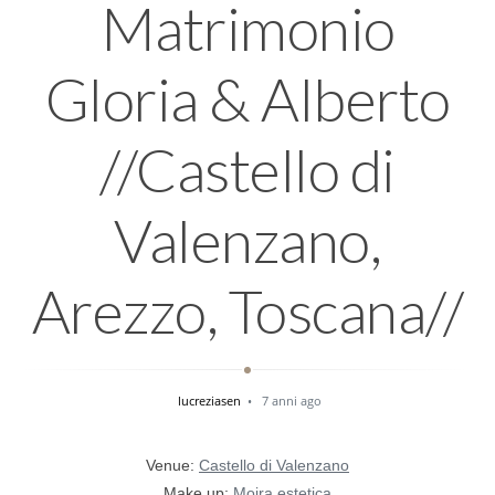
Matrimonio
Gloria & Alberto
//Castello di
Valenzano,
Arezzo, Toscana//
lucreziasen
7 anni ago
Venue:
Castello di Valenzano
Make up:
Moira estetica