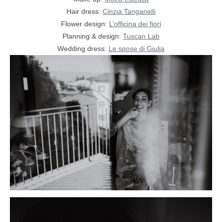
Hair dress:
Cinzia Tanganelli
Flower design:
L’officina dei fiori
Planning & design:
Tuscan Lab
Wedding dress:
Le spose di Giulia