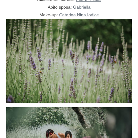
Abito sposa:
Gabriella
Make-up:
Caterina Nina Iodice