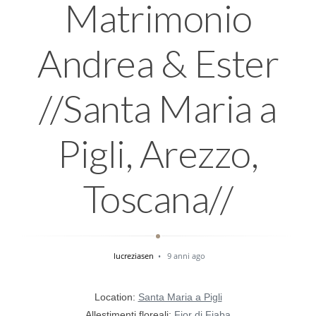
Matrimonio
Andrea & Ester
//Santa Maria a
Pigli, Arezzo,
Toscana//
lucreziasen
9 anni ago
Location:
Santa Maria a Pigli
Allestimenti floreali:
Fior di Fiaba