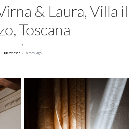
rna & Laura, Villa il
zo, Toscana
lucreziasen
8 mesi ago