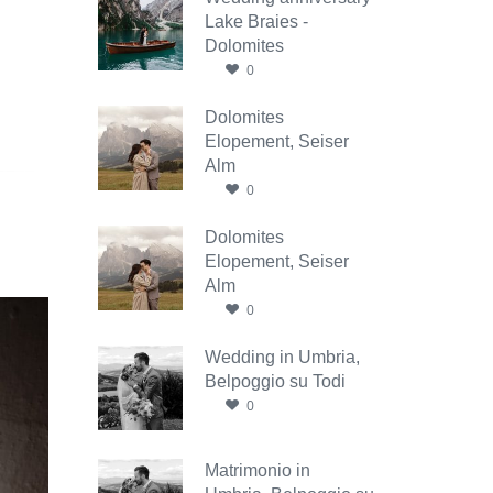
Lake Braies -
Dolomites
0
Dolomites
Elopement, Seiser
Alm
0
Dolomites
Elopement, Seiser
Alm
0
Wedding in Umbria,
Belpoggio su Todi
0
Matrimonio in