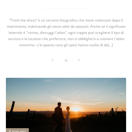
“Trash the dress” è un servizio fotografico che viene realizzato dopo il
matrimonio, indossando gli stessi abiti da sposa/o. Anche se il significato
letterale è "rovina, distruggi l'abito", ogni coppia può scegliere il tipo di
servizio e la location che preferisce, non vi obbligherò a rovinare l'abito
insomma :-) In questo caso gli sposi hanno scelto di de[...]
8 anni ago