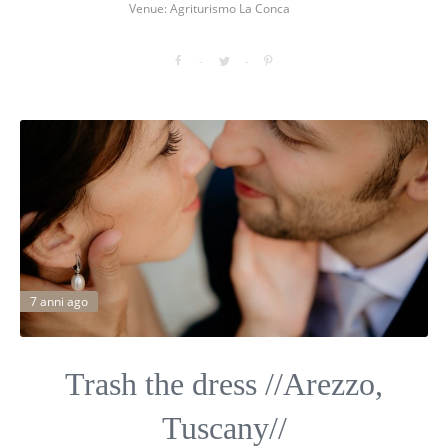
Venue: Agriturismo La Conca
7 anni ago
Trash the dress //Arezzo,
Tuscany//