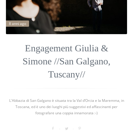
8 anni ago
Engagement Giulia &
Simone //San Galgano,
Tuscany//
L'Abbazia di San Galgano è situata tra la Val d’Orcia e la Maremma, in
Toscana, ed è uno dei luoghi più suggestivi ed affascinanti per
fotografare una coppia innamorata :-)