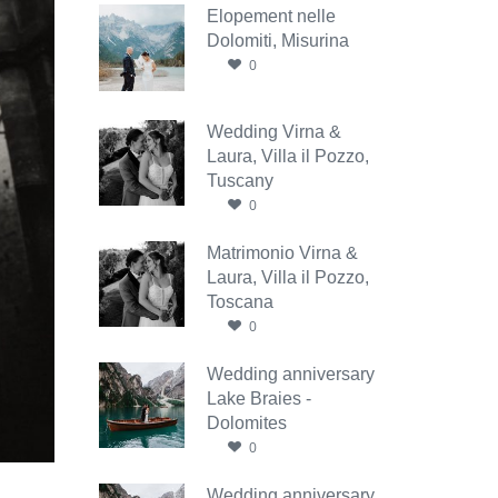
Elopement nelle
Dolomiti, Misurina
0
Wedding Virna &
Laura, Villa il Pozzo,
Tuscany
0
Matrimonio Virna &
Laura, Villa il Pozzo,
Toscana
0
Wedding anniversary
Lake Braies -
Dolomites
0
Wedding anniversary