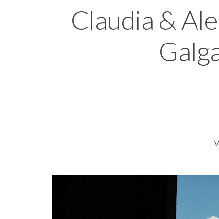
Claudia & Ale
Galga
V