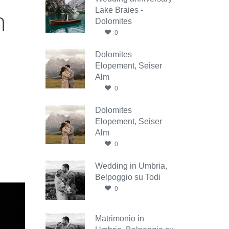
n
Lake Braies -
Dolomites
0
Dolomites
Elopement, Seiser
Alm
0
Dolomites
Elopement, Seiser
Alm
0
Wedding in Umbria,
Belpoggio su Todi
0
Matrimonio in