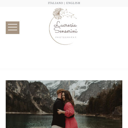
ITALIANO
|
ENGLISH