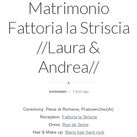
Matrimonio
Fattoria la Striscia
//Laura &
Andrea//
lucreziasen
7 anni ago
Ceremony: Pieve di Romena, Pratovecchio(Ar)
Reception:
Fattoria la Striscia
Dress:
Rue de Seine
Hair & Make up:
Mario hair hard rock