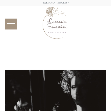
ITALIANO
|
ENGLISH