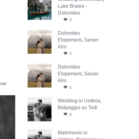
Lake Braies -
Dolomites
0
Dolomites
Elopement, Seiser
Alm
0
Dolomites
Elopement, Seiser
Alm
 nel
0
Wedding in Umbria,
Belpoggio su Todi
0
Matrimonio in