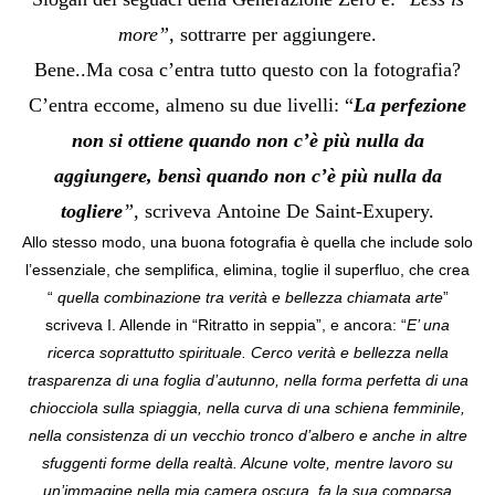
more”,
sottrarre per aggiungere.
Bene..Ma cosa c’entra tutto questo con la fotografia?
C’entra eccome, almeno su due livelli: “
La perfezione
non si ottiene quando non c’è più nulla da
aggiungere, bensì quando non c’è più nulla da
togliere
”,
scriveva
Antoine De Saint-Exupery.
Allo stesso modo, una buona fotografia è quella che include solo
l’essenziale, che semplifica, elimina, toglie il superfluo, che crea
“
quella combinazione tra verità e bellezza chiamata arte
”
scriveva I. Allende in “Ritratto in seppia”, e ancora: “
E’ una
ricerca soprattutto spirituale. Cerco verità e bellezza nella
trasparenza di una foglia d’autunno, nella forma perfetta di una
chiocciola sulla spiaggia, nella curva di una schiena femminile,
nella consistenza di un vecchio tronco d’albero e anche in altre
sfuggenti forme della realtà. Alcune volte, mentre lavoro su
un’immagine nella mia camera oscura, fa la sua comparsa