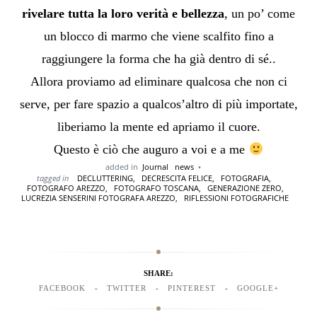
rivelare tutta la loro verità e bellezza
, un po’ come
un blocco di marmo che viene scalfito fino a
raggiungere la forma che ha già dentro di sé..
Allora proviamo ad eliminare qualcosa che non ci
serve, per fare spazio a qualcos’altro di più importate,
liberiamo la mente ed apriamo il cuore.
Questo è ciò che auguro a voi e a me
added in
Journal
news
tagged in
DECLUTTERING,
DECRESCITA FELICE,
FOTOGRAFIA,
FOTOGRAFO AREZZO,
FOTOGRAFO TOSCANA,
GENERAZIONE ZERO,
LUCREZIA SENSERINI FOTOGRAFA AREZZO,
RIFLESSIONI FOTOGRAFICHE
SHARE:
FACEBOOK
TWITTER
PINTEREST
GOOGLE+