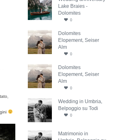
Lake Braies -
Dolomites
0
Dolomites
Elopement, Seiser
Alm
0
Dolomites
Elopement, Seiser
Alm
0
tato,
Wedding in Umbria,
Belpoggio su Todi
gini
0
Matrimonio in