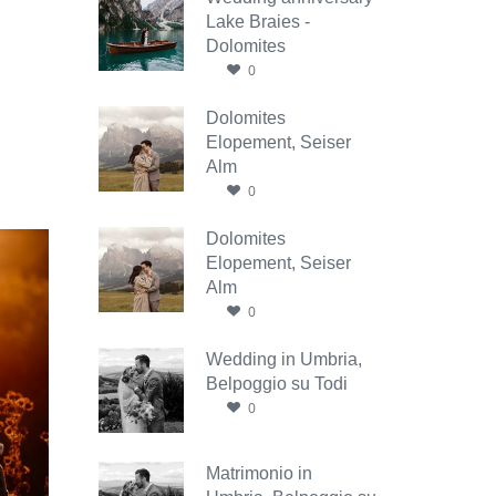
Lake Braies -
Dolomites
0
Dolomites
Elopement, Seiser
Alm
0
Dolomites
Elopement, Seiser
Alm
0
Wedding in Umbria,
Belpoggio su Todi
0
Matrimonio in