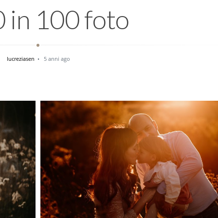
 in 100 foto
lucreziasen
5 anni ago