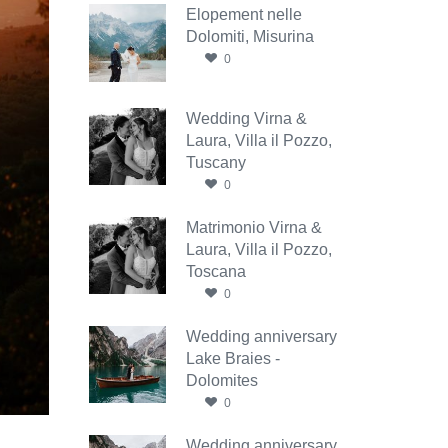
Elopement nelle
Dolomiti, Misurina
0
Wedding Virna &
Laura, Villa il Pozzo,
Tuscany
0
Matrimonio Virna &
Laura, Villa il Pozzo,
Toscana
0
Wedding anniversary
Lake Braies -
Dolomites
0
Wedding anniversary