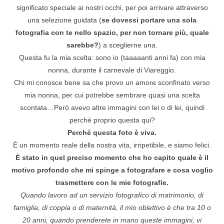
significato speciale ai nostri occhi, per poi arrivare attraverso
una selezione guidata (
se dovessi portare una sola
fotografia con te nello spazio, per non tornare più, quale
sarebbe?
) a sceglierne una.
Questa fu la mia scelta: sono io (taaaaanti anni fa) con mia
nonna, durante il carnevale di Viareggio.
Chi mi conosce bene sa che provo un amore sconfinato verso
mia nonna, per cui potrebbe sembrare quasi una scelta
scontata…Però avevo altre immagini con lei o di lei, quindi
perché proprio questa qui?
Perché questa foto è viva.
È un momento reale della nostra vita, irripetibile, e siamo felici.
È stato in quel preciso momento che ho capito quale è il
motivo profondo che mi spinge a fotografare e cosa voglio
trasmettere con le mie fotografie.
Quando lavoro ad un servizio fotografico di matrimonio, di
famiglia, di coppia o di maternità, il mio obiettivo è che tra 10 o
20 anni, quando prenderete in mano queste immagini, vi