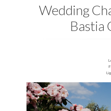
Wedding Char
Bastia 
L
F
Li