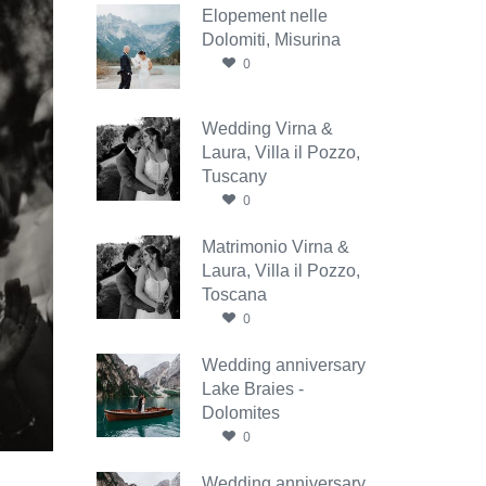
Elopement nelle
Dolomiti, Misurina
0
Wedding Virna &
Laura, Villa il Pozzo,
Tuscany
0
Matrimonio Virna &
Laura, Villa il Pozzo,
Toscana
0
Wedding anniversary
Lake Braies -
Dolomites
0
Wedding anniversary