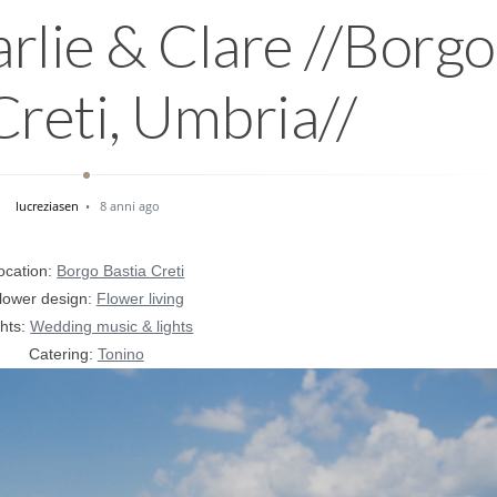
lie & Clare //Borgo
Creti, Umbria//
lucreziasen
8 anni ago
ocation:
Borgo Bastia Creti
lower design:
Flower living
ghts:
Wedding music & lights
Catering:
Tonino