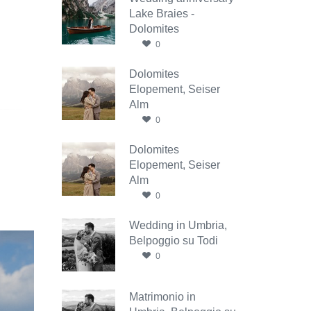
Lake Braies -
Dolomites
0
Dolomites
Elopement, Seiser
Alm
0
Dolomites
Elopement, Seiser
Alm
0
Wedding in Umbria,
Belpoggio su Todi
0
Matrimonio in