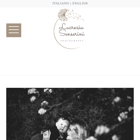
ITALIANO
|
ENGLISH