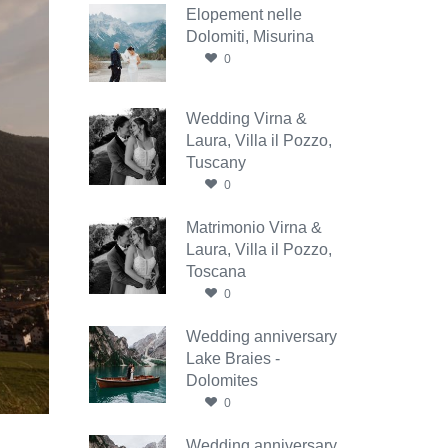
Elopement nelle
Dolomiti, Misurina
0
Wedding Virna &
Laura, Villa il Pozzo,
Tuscany
0
Matrimonio Virna &
Laura, Villa il Pozzo,
Toscana
0
Wedding anniversary
Lake Braies -
Dolomites
0
Wedding anniversary