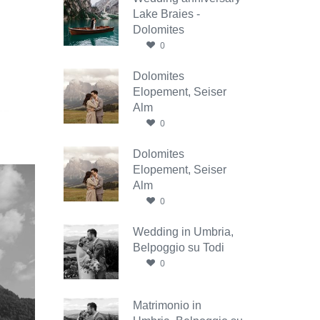
Lake Braies -
Dolomites
0
Dolomites
Elopement, Seiser
Alm
0
Dolomites
Elopement, Seiser
Alm
0
Wedding in Umbria,
Belpoggio su Todi
0
Matrimonio in