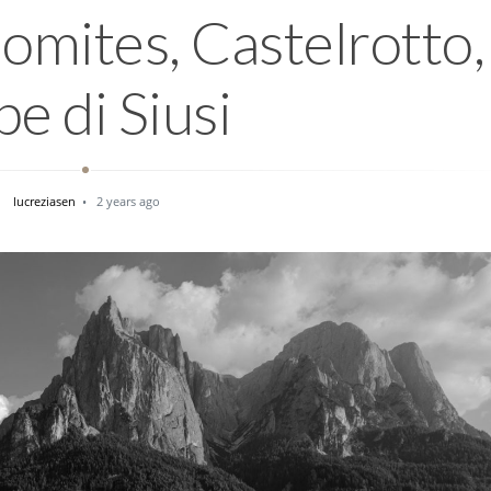
omites, Castelrotto,
pe di Siusi
lucreziasen
2 years ago