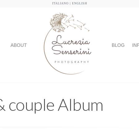
ITALIANO
|
ENGLISH
ABOUT
BLOG
IN
& couple Album