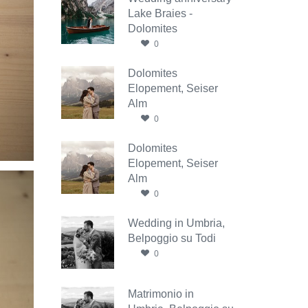
Lake Braies -
Dolomites
0
Dolomites
Elopement, Seiser
Alm
0
Dolomites
Elopement, Seiser
Alm
0
Wedding in Umbria,
Belpoggio su Todi
0
Matrimonio in