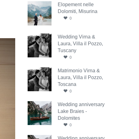
Elopement nelle
Dolomiti, Misurina
0
Wedding Virna &
Laura, Villa il Pozzo,
Tuscany
0
Matrimonio Virna &
Laura, Villa il Pozzo,
Toscana
0
Wedding anniversary
Lake Braies -
Dolomites
0
Wedding anniversary