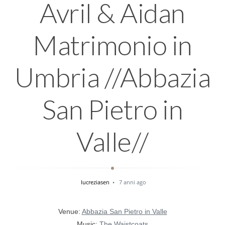
Avril & Aidan
Matrimonio in
Umbria //Abbazia
San Pietro in
Valle//
lucreziasen
7 anni ago
Venue:
Abbazia San Pietro in Valle
Music:
The Waistcoats