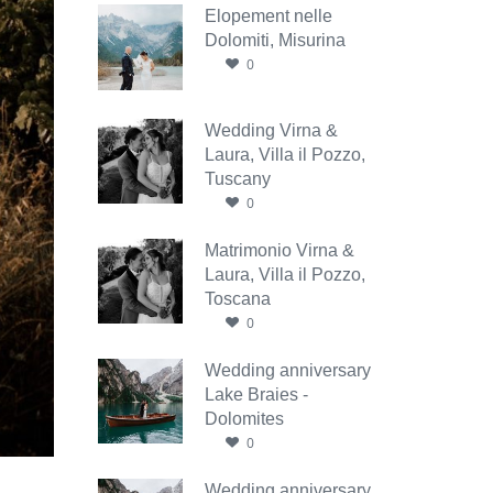
Elopement nelle
Dolomiti, Misurina
0
Wedding Virna &
Laura, Villa il Pozzo,
Tuscany
0
Matrimonio Virna &
Laura, Villa il Pozzo,
Toscana
0
Wedding anniversary
Lake Braies -
Dolomites
0
Wedding anniversary