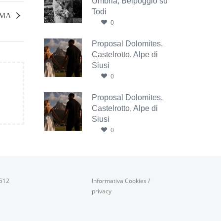
Umbria, Belpoggio su
Todi
IMA
0
Proposal Dolomites,
Castelrotto, Alpe di
Siusi
0
Proposal Dolomites,
Castelrotto, Alpe di
Siusi
0
0512
Informativa Cookies
/
privacy