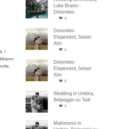
Lake Braies -
Dolomites
0
Dolomites
Elopement, Seiser
Alm
0
, i
 Abbiamo
Dolomites
volte,
Elopement, Seiser
Alm
0
Wedding in Umbria,
Belpoggio su Todi
0
Matrimonio in