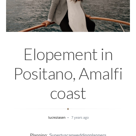
Elopement in
Positano, Amalfi
coast
lucreziasen
7 years ago
Planning:
Supertuscanweddingplanners