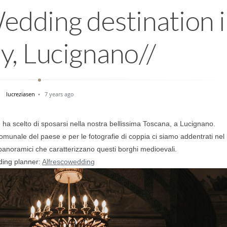
edding destination 
y, Lucignano//
lucreziasen
7 years ago
ha scelto di sposarsi nella nostra bellissima Toscana, a Lucignano.
omunale del paese e per le fotografie di coppia ci siamo addentrati nel
ci panoramici che caratterizzano questi borghi medioevali.
ing planner:
Alfrescowedding