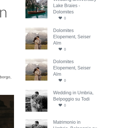
in
Lake Braies -
Dolomites
0
Dolomites
Elopement, Seiser
Alm
0
Dolomites
Elopement, Seiser
Alm
 borgo,
0
Wedding in Umbria,
Belpoggio su Todi
0
Matrimonio in