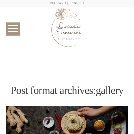
ITALIANO
|
ENGLISH
Post format archives:gallery