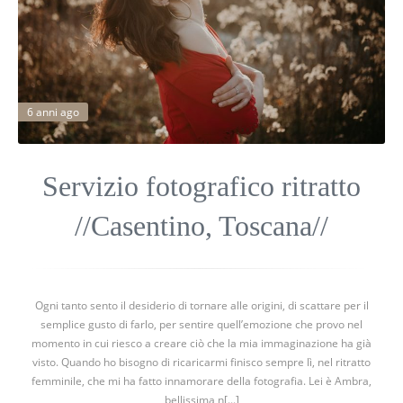
6 anni ago
Servizio fotografico ritratto
//Casentino, Toscana//
Ogni tanto sento il desiderio di tornare alle origini, di scattare per il
semplice gusto di farlo, per sentire quell’emozione che provo nel
momento in cui riesco a creare ciò che la mia immaginazione ha già
visto. Quando ho bisogno di ricaricarmi finisco sempre lì, nel ritratto
femminile, che mi ha fatto innamorare della fotografia. Lei è Ambra,
bellissima n[...]