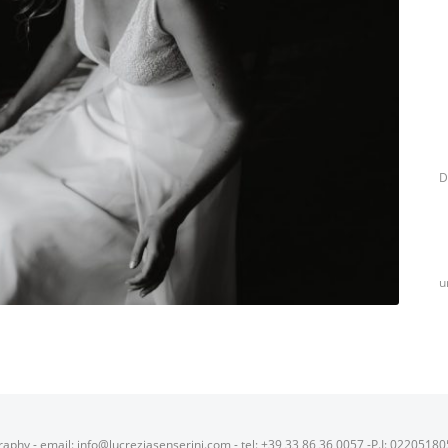
D
u
raphy - email: info@lucreziasenserini.com - tel: +39 33 86 36 0057 -P.I: 0220518