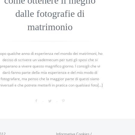
come ottenere il meglio
dalle fotografie di
matrimonio
opo qualche anno di esperienza nel mondo dei matrimoni, ho
deciso di scrivere un vademecum per tutti gli sposi che si
preparano a vivere questo magnifico giorno. I consigli che vi
darò fanno parte della mia esperienza e del mio modo di
fotografare, ma penso che la maggior parte di questi siano
niversali e che potrete metterli in pratica con qualsiasi foto[...]
0512
Informativa Cookies
/