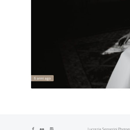
6 anni ago
Lucrezia Senserini Photog