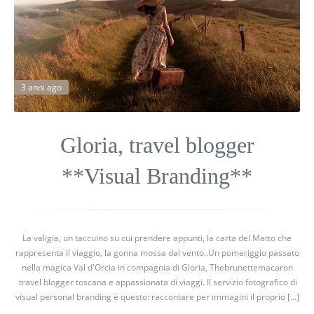
3 anni ago
Gloria, travel blogger
**Visual Branding**
La valigia, un taccuino su cui prendere appunti, la carta del Matto che
rappresenta il viaggio, la gonna mossa dal vento..Un pomeriggio passato
nella magica Val d'Orcia in compagnia di Gloria, Thebrunettemacaron
travel blogger toscana e appassionata di viaggi. Il servizio fotografico di
visual personal branding è questo: raccontare per immagini il proprio [...]