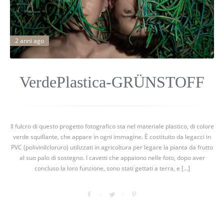
2 anni ago
VerdePlastica-GRÜNSTOFF
Il fulcro di questo progetto fotografico sta nel materiale plastico, di colore
verde squillante, che appare in ogni immagine. È costituito da legacci in
PVC (polivinilcloruro) utilizzati in agricoltura per legare la pianta da frutto
al suo palo di sostegno. I cavetti che appaiono nelle foto, dopo aver
concluso la loro funzione, sono stati gettati a terra, e [...]