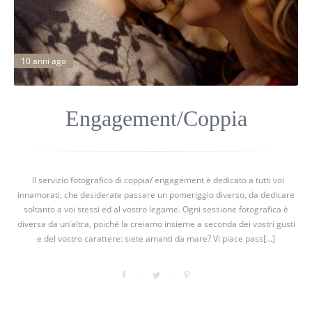
10 anni ago
Engagement/Coppia
Il servizio fotografico di coppia/ engagement è dedicato a tutti voi
innamorati, che desiderate passare un pomeriggio diverso, da dedicare
soltanto a voi stessi ed al vostro legame. Ogni sessione fotografica è
diversa da un’altra, poiché la creiamo insieme a seconda dei vostri gusti
e del vostro carattere: siete amanti da mare? Vi piace pass[...]