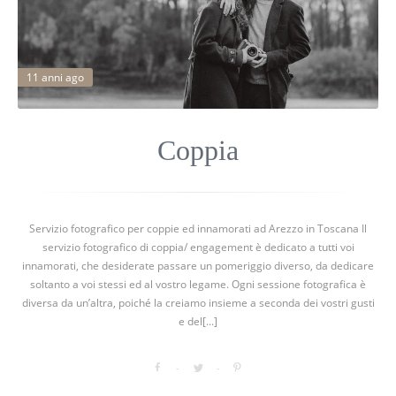
11 anni ago
Coppia
Servizio fotografico per coppie ed innamorati ad Arezzo in Toscana Il
servizio fotografico di coppia/ engagement è dedicato a tutti voi
innamorati, che desiderate passare un pomeriggio diverso, da dedicare
soltanto a voi stessi ed al vostro legame. Ogni sessione fotografica è
diversa da un’altra, poiché la creiamo insieme a seconda dei vostri gusti
e del[...]