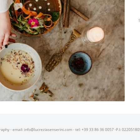
raphy - email: info@lucreziasenserini.com - tel: +39 33 86 36 0057 -P.I: 0220518