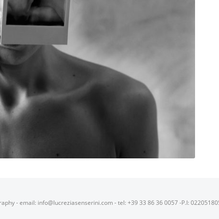
raphy - email: info@lucreziasenserini.com - tel: +39 33 86 36 0057 -P.I: 0220518