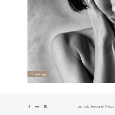
11 anni ago
Lucrezia Senserini Photog