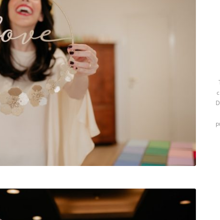
c
D
p