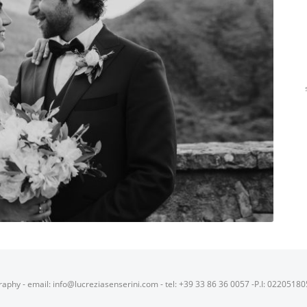
raphy - email: info@lucreziasenserini.com - tel: +39 33 86 36 0057 -P.I: 0220518