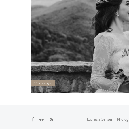
11 anni ago
Lucrezia Senserini Photog