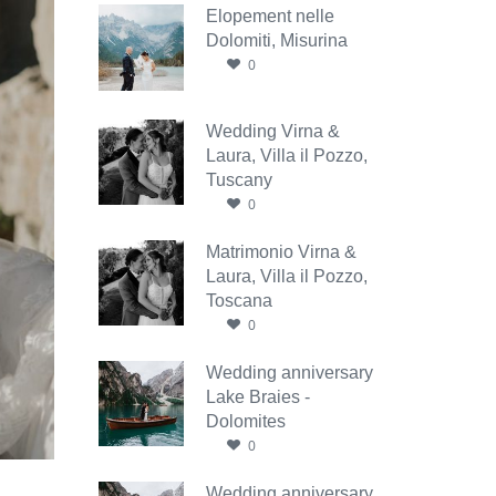
Elopement nelle
Dolomiti, Misurina
0
Wedding Virna &
Laura, Villa il Pozzo,
Tuscany
0
Matrimonio Virna &
Laura, Villa il Pozzo,
Toscana
0
Wedding anniversary
Lake Braies -
Dolomites
0
Wedding anniversary