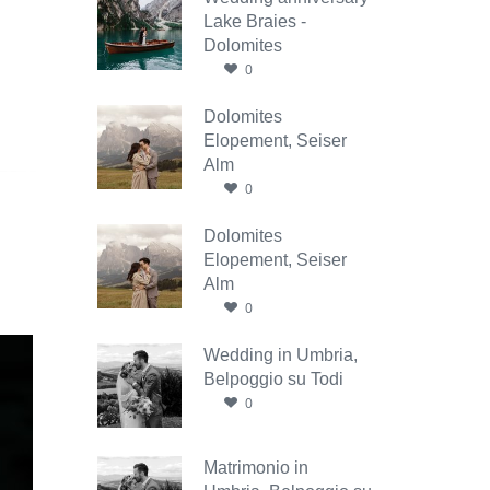
Lake Braies -
Dolomites
0
Dolomites
Elopement, Seiser
Alm
0
Dolomites
Elopement, Seiser
Alm
0
Wedding in Umbria,
Belpoggio su Todi
0
Matrimonio in