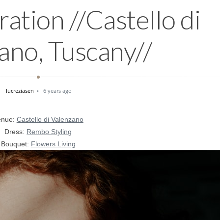
ration //Castello di
ano, Tuscany//
lucreziasen
6 years ago
enue:
Castello di Valenzano
Dress:
Rembo Styling
Bouquet:
Flowers Living